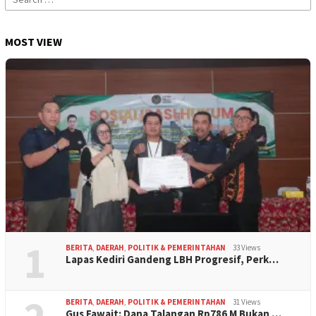
for:
MOST VIEW
1
BERITA
,
DAERAH
,
POLITIK & PEMERINTAHAN
33 Views
Lapas Kediri Gandeng LBH Progresif, Perk…
BERITA
,
DAERAH
,
POLITIK & PEMERINTAHAN
31 Views
Gus Fawait: Dana Talangan Rp786 M Bukan …