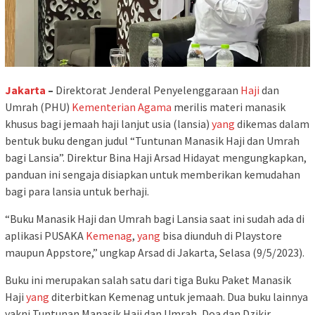
Jakarta
–
Direktorat Jenderal Penyelenggaraan
Haji
dan
Umrah (PHU)
Kementerian Agama
merilis materi manasik
khusus bagi jemaah haji lanjut usia (lansia)
yang
dikemas dalam
bentuk buku dengan judul “Tuntunan Manasik Haji dan Umrah
bagi Lansia”. Direktur Bina Haji Arsad Hidayat mengungkapkan,
panduan ini sengaja disiapkan untuk memberikan kemudahan
bagi para lansia untuk berhaji.
“Buku Manasik Haji dan Umrah bagi Lansia saat ini sudah ada di
aplikasi PUSAKA
Kemenag
,
yang
bisa diunduh di Playstore
maupun Appstore,” ungkap Arsad di Jakarta, Selasa (9/5/2023).
Buku ini merupakan salah satu dari tiga Buku Paket Manasik
Haji
yang
diterbitkan Kemenag untuk jemaah. Dua buku lainnya
yakni Tuntunan Manasik Haji dan Umrah, Doa dan Dzikir