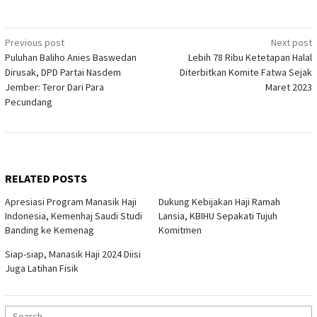
Post
Previous post
Next post
Puluhan Baliho Anies Baswedan
Lebih 78 Ribu Ketetapan Halal
navigation
Dirusak, DPD Partai Nasdem
Diterbitkan Komite Fatwa Sejak
Jember: Teror Dari Para
Maret 2023
Pecundang
RELATED POSTS
Apresiasi Program Manasik Haji
Dukung Kebijakan Haji Ramah
Indonesia, Kemenhaj Saudi Studi
Lansia, KBIHU Sepakati Tujuh
Banding ke Kemenag
Komitmen
Siap-siap, Manasik Haji 2024 Diisi
Juga Latihan Fisik
Search