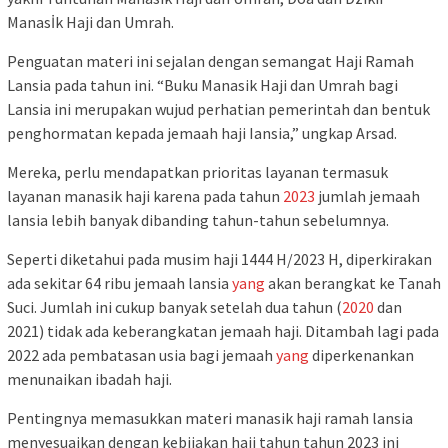
Manasİk Haji dan Umrah.
Penguatan materi ini sejalan dengan semangat Haji Ramah
Lansia pada tahun ini. “Buku Manasik Haji dan Umrah bagi
Lansia ini merupakan wujud perhatian pemerintah dan bentuk
penghormatan kepada jemaah haji Iansia,” ungkap Arsad.
Mereka, perlu mendapatkan prioritas layanan termasuk
layanan manasik haji karena pada tahun
2023
jumlah jemaah
lansia lebih banyak dibanding tahun-tahun sebelumnya.
Seperti diketahui pada musim haji 1444 H/2023 H, diperkirakan
ada sekitar 64 ribu jemaah lansia
yang
akan berangkat ke Tanah
Suci. Jumlah ini cukup banyak setelah dua tahun (
2020
dan
2021) tidak ada keberangkatan jemaah haji. Ditambah lagi pada
2022 ada pembatasan usia bagi jemaah
yang
diperkenankan
menunaikan ibadah haji.
Pentingnya memasukkan materi manasik haji ramah lansia
menyesuaikan dengan kebijakan haji tahun tahun 2023 ini