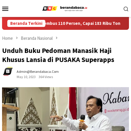
Skip
Mobile
to
Menu
content
 Bulog Jember Tembus 110 Persen, Capai 183 Ribu Ton
Beranda Terkini
H
Home
Beranda Nasional
Unduh Buku Pedoman Manasik Haji
Khusus Lansia di PUSAKA Superapps
Admin@berandabaca.com
May 10, 2023
364 Views