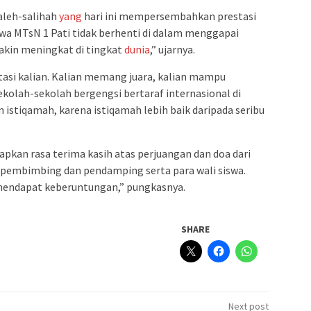
saleh-salihah
yang
hari ini mempersembahkan prestasi
wa MTsN 1 Pati tidak berhenti di dalam menggapai
emakin meningkat di tingkat
dunia
,” ujarnya.
asi kalian. Kalian memang juara, kalian mampu
kolah-sekolah bergengsi bertaraf internasional di
 istiqamah, karena istiqamah lebih baik daripada seribu
pkan rasa terima kasih atas perjuangan dan doa dari
pembimbing dan pendamping serta para wali siswa.
 mendapat keberuntungan,” pungkasnya.
SHARE
Next post