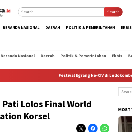
Search
BERANDA NASIONAL
DAERAH
POLITIK & PEMERINTAHAN
EKBIS
Beranda Nasional
Daerah
Politik & Pemerintahan
Ekbis
B
Festival Egrang ke-XIV di Ledokombo Jadi M
Search
for:
 Pati Lolos Final World
MOST 
ation Korsel