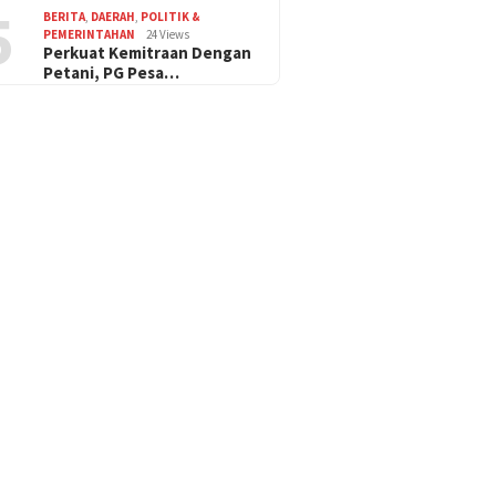
5
BERITA
,
DAERAH
,
POLITIK &
PEMERINTAHAN
24 Views
Perkuat Kemitraan Dengan
Petani, PG Pesa…