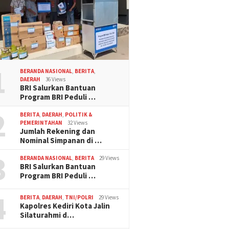
1
BERANDA NASIONAL
,
BERITA
,
DAERAH
36 Views
BRI Salurkan Bantuan
Program BRI Peduli …
2
BERITA
,
DAERAH
,
POLITIK &
PEMERINTAHAN
32 Views
Jumlah Rekening dan
Nominal Simpanan di …
3
BERANDA NASIONAL
,
BERITA
29 Views
BRI Salurkan Bantuan
Program BRI Peduli …
4
BERITA
,
DAERAH
,
TNI/POLRI
29 Views
Kapolres Kediri Kota Jalin
Silaturahmi d…