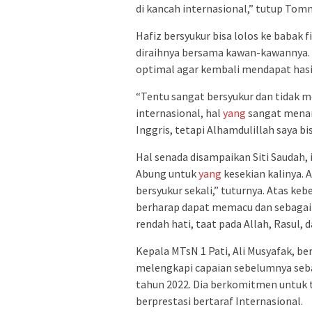
di kancah internasional,” tutup Tom
Hafiz bersyukur bisa lolos ke babak 
diraihnya bersama kawan-kawannya. S
optimal agar kembali mendapat has
“Tentu sangat bersyukur dan tidak 
internasional, hal
yang
sangat menan
Inggris, tetapi Alhamdulillah saya b
Hal senada disampaikan Siti Saudah, i
Abung untuk
yang
kesekian kalinya. 
bersyukur sekali,” tuturnya. Atas keb
berharap dapat memacu dan sebagai m
rendah hati, taat pada Allah, Rasul, 
Kepala MTsN 1 Pati, Ali Musyafak, ber
melengkapi capaian sebelumnya seba
tahun 2022. Dia berkomitmen untuk
berprestasi bertaraf Internasional.