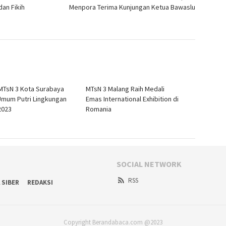
an Fikih
Menpora Terima Kunjungan Ketua Bawaslu
MTsN 3 Kota Surabaya
MTsN 3 Malang Raih Medali
Umum Putri Lingkungan
Emas International Exhibition di
2023
Romania
SOCIAL NETWORK
RSS
 SIBER
REDAKSI
Copyright Berandabaca.com @2023