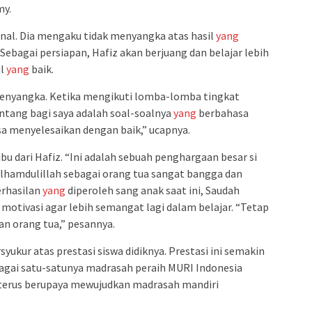
my.
final. Dia mengaku tidak menyangka atas hasil
yang
ebagai persiapan, Hafiz akan berjuang dan belajar lebih
il
yang
baik.
menyangka. Ketika mengikuti lomba-lomba tingkat
tang bagi saya adalah soal-soalnya
yang
berbahasa
isa menyelesaikan dengan baik,” ucapnya.
bu dari Hafiz. “Ini adalah sebuah penghargaan besar si
Alhamdulillah sebagai orang tua sangat bangga dan
erhasilan
yang
diperoleh sang anak saat ini, Saudah
otivasi agar lebih semangat lagi dalam belajar. “Tetap
dan orang tua,” pesannya.
syukur atas prestasi siswa didiknya. Prestasi ini semakin
gai satu-satunya madrasah peraih MURI Indonesia
 terus berupaya mewujudkan madrasah mandiri