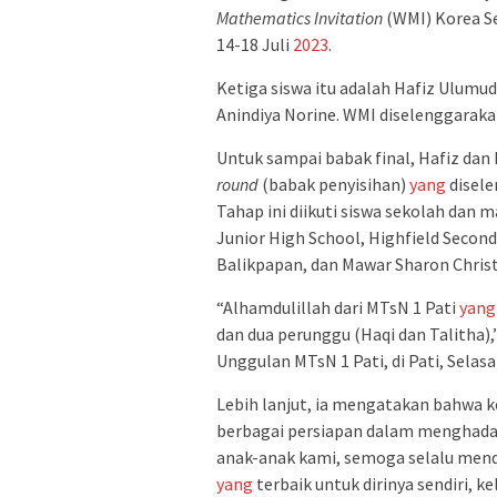
Mathematics Invitation
(WMI) Korea Se
14-18 Juli
2023
.
Ketiga siswa itu adalah Hafiz Ulumud
Anindiya Norine. WMI diselenggaraka
Untuk sampai babak final, Hafiz dan
round
(babak penyisihan)
yang
disele
Tahap ini diikuti siswa sekolah dan 
Junior High School, Highfield Second
Balikpapan, dan Mawar Sharon Christ
“Alhamdulillah dari MTsN 1 Pati
yang
dan dua perunggu (Haqi dan Talitha)
Unggulan MTsN 1 Pati, di Pati, Selasa
Lebih lanjut, ia mengatakan bahwa 
berbagai persiapan dalam menghada
anak-anak kami, semoga selalu me
yang
terbaik untuk dirinya sendiri,