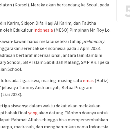
latan (Korsel). Mereka akan bertandang ke Seoul, pada
din Karim, Sidqon Difa Haqi Al Karim, dan Talitha
n oleh Edukultur
Indonesia
(MESO) Pimpinan Mr. Roy Lo.
 kawan-kawan harus melalui seleksi tahap
preliminary
nggarakan serentak se-Indonesia pada 1 April 2023.
madrasah bertaraf internasional, antara lain Bambini
ary School, SMP Islam Sabilillah Malang, SMP KR. Ipeka
ian School.
lolos ada tiga siswa, masing-masing satu
emas
(Hafiz)
,” jelasnya Tommy Andriansyah, Ketua Program
 (2/5/2023).
ketiga siswanya dalam waktu dekat akan melakukan
pi babak final
yang
akan datang. “Mohon doanya untuk
ndapat Rahmat Allah sehingga bisa mempersembahkan
 keluarga, madrasah, dan mengharumkan nama Indonesia