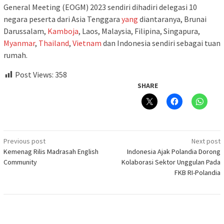
General Meeting (EOGM) 2023 sendiri dihadiri delegasi 10
negara peserta dari Asia Tenggara
yang
diantaranya, Brunai
Darussalam,
Kamboja
, Laos, Malaysia, Filipina, Singapura,
Myanmar
,
Thailand
,
Vietnam
dan Indonesia sendiri sebagai tuan
rumah.
Post Views:
358
SHARE
Post
Previous post
Next post
Kemenag Rilis Madrasah English
Indonesia Ajak Polandia Dorong
navigation
Community
Kolaborasi Sektor Unggulan Pada
FKB RI-Polandia