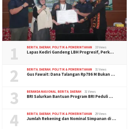
1
BERITA
,
DAERAH
,
POLITIK & PEMERINTAHAN
33 Views
Lapas Kediri Gandeng LBH Progresif, Perk…
2
BERITA
,
DAERAH
,
POLITIK & PEMERINTAHAN
31 Views
Gus Fawait: Dana Talangan Rp786 M Bukan …
3
BERANDA NASIONAL
,
BERITA
,
DAERAH
31 Views
BRI Salurkan Bantuan Program BRI Peduli …
4
BERITA
,
DAERAH
,
POLITIK & PEMERINTAHAN
29 Views
Jumlah Rekening dan Nominal Simpanan di …