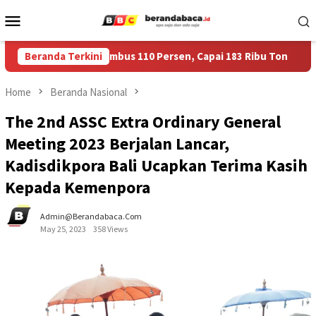
Skip
Mobile
to
Menu
content
 Bulog Jember Tembus 110 Persen, Capai 183 Ribu Ton
Beranda Terkini
Ha
Home
Beranda Nasional
The 2nd ASSC Extra Ordinary General
Meeting 2023 Berjalan Lancar,
Kadisdikpora Bali Ucapkan Terima Kasih
Kepada Kemenpora
Admin@berandabaca.com
May 25, 2023
358 Views