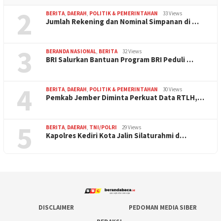
2
BERITA
,
DAERAH
,
POLITIK & PEMERINTAHAN
33 Views
Jumlah Rekening dan Nominal Simpanan di …
3
BERANDA NASIONAL
,
BERITA
32 Views
BRI Salurkan Bantuan Program BRI Peduli …
4
BERITA
,
DAERAH
,
POLITIK & PEMERINTAHAN
30 Views
Pemkab Jember Diminta Perkuat Data RTLH,…
5
BERITA
,
DAERAH
,
TNI/POLRI
29 Views
Kapolres Kediri Kota Jalin Silaturahmi d…
DISCLAIMER
PEDOMAN MEDIA SIBER