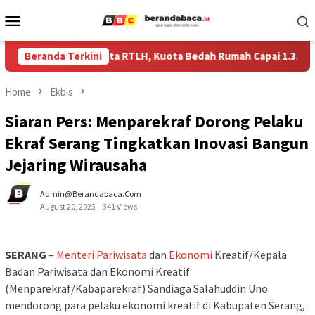
Skip
Mobile
to
Menu
content
minta Perkuat Data RTLH, Kuota Bedah Rumah Capai 1.355 Unit
Beranda Terkini
Home
Ekbis
Siaran Pers: Menparekraf Dorong Pelaku
Ekraf Serang Tingkatkan Inovasi Bangun
Jejaring Wirausaha
Admin@berandabaca.com
August 20, 2023
341 Views
SERANG
–
Menteri
Pariwisata
dan
Ekonomi
Kreatif/Kepala
Badan Pariwisata dan Ekonomi Kreatif
(Menparekraf/Kabaparekraf) Sandiaga Salahuddin Uno
mendorong para pelaku ekonomi kreatif di Kabupaten Serang,