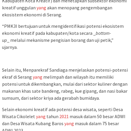
Kabupaten Kota Kreatif) dan menetapkan subsektor ekonomi
kreatif unggulan
yang
akan menopang pengembangan
ekosistem ekonomi di Serang.
“PMK3I bertujuan untuk mengidentifikasi potensi ekosistem
ekonomi kreatif pada kabupaten/kota secara _
bottom-
up
_ melalui mekanisme pengisian borang dan uji petik,”
ujarnya.
Selain itu, Menparekraf Sandiaga menjelaskan potensi-potensi
ekraf di Serang
yang
melimpah dan wilayah itu memiliki
potensi untuk dikembangkan, mulai dari sektor kuliner dengan
makanan khas sate bandeng, rabeg, kue gipang, dan nasi bakar
sumsum, dari sektor kriya ada gerabah bumidaya.
Selain ekonomi kreatif ada potensi desa wisata, seperti Desa
Wisata Cikolelet
yang
tahun
2021
masuk dalam 50 besar ADWI
dan Desa Wisata Kubang Baros
yang
masuk dalam 75 besar
ADWI 2023.