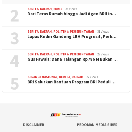
2
BERITA
,
DAERAH
,
EKBIS
34 Views
Dari Teras Rumah hingga Jadi Agen BRILin…
3
BERITA
,
DAERAH
,
POLITIK & PEMERINTAHAN
31 Views
Lapas Kediri Gandeng LBH Progresif, Perk…
4
BERITA
,
DAERAH
,
POLITIK & PEMERINTAHAN
29 Views
Gus Fawait: Dana Talangan Rp786 M Bukan …
5
BERANDA NASIONAL
,
BERITA
,
DAERAH
27 Views
BRI Salurkan Bantuan Program BRI Peduli …
DISCLAIMER
PEDOMAN MEDIA SIBER