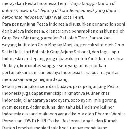
merayakan Pesta Indonesia Tenri.
“Saya bangga bahwa di
antara masyarakat Jepang di kota Tenri, banyak
yang
dapat
berbahasa Indonesia,”
ujar Walikota Tenri.
Para pengunjung Pesta Indonesia disuguhkan penampilan seni
dan budaya Indonesia, di antaranya penampilan angklung oleh
Grup Pasir Bintang, gamelan Bali oleh Tenri Sansoukan,
wayang kulit oleh Grup Magika Maejika, pencak silat oleh Grup
Setia Hati,
tari
Bali oleh Grup Arjuna Srikandi, dan lagu-lagu
Indonesia dan Jepang
yang
dibawakan oleh Youtuber Icazahra.
Uniknya, komunitas sanggar seni
yang
menampilkan
pertunjukkan seni dan budaya Indonesia tersebut mayoritas
merupakan warga negara Jepang.
Selain pertunjukan seni dan budaya, para pengunjung Pesta
Indonesia juga dapat mencicipi nikmatnya kuliner khas
Indonesia, di antaranya sate ayam, soto ayam, mie goreng,
ayam goreng, dadar gulung, dan tahu isi. Hadirnya kuliner
Indonesia di stand makanan
yang
dikelola oleh Dharma Wanita
Persatuan (DWP) KJRI Osaka, Restoran Langit, dan Rumah
Durian tersebut menjadi salah satu upaya mendukung