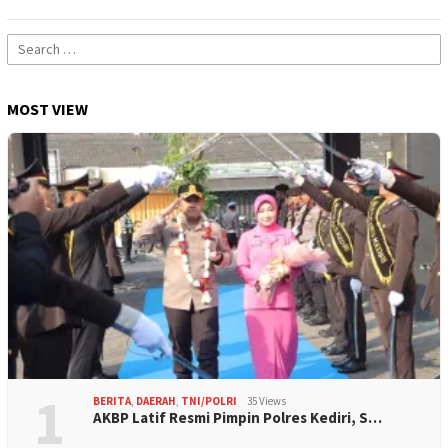
Search
for:
MOST VIEW
1
BERITA
,
DAERAH
,
TNI/POLRI
35 Views
AKBP Latif Resmi Pimpin Polres Kediri, S…