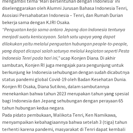
mengambil tema ‘Mari Bersentuhan dengan Indonesia’ ini
diselenggarakan oleh Alumni Jurusan Bahasa Indonesia Tenri,
Asosiasi Persahabatan Indonesia – Tenri, dan Rumah Durian
bekerja sama dengan KJRI Osaka.
“Penguatan kerja sama antara Jepang dan Indonesia tentunya
menjadi suatu keniscayaan. Salah satu upaya
yang
dapat
dilakukan yaitu melalui penguatan hubungan people-to-people,
yang
dapat dicapai salah satunya melalui kegiatan seperti Pesta
Indonesia Tenri pada hari ini,”
ucap Konjen Diana. Di akhir
sambutan, Konjen RI juga mengajak para pengunjung untuk
berkunjung ke Indonesia sehubungan dengan sudah dicabutnya
status pandemi global Covid-19 oleh Badan Kesehatan Dunia.
Konjen RI Osaka, Diana Sutikno, dalam sambutannya
menekankan bahwa tahun 2023 merupakan tahun
yang
spesial
bagi Indonesia dan Jepang sehubungan dengan perayaan 65
tahun hubungan kedua negara.​
Pada pidato pembukaan, Walikota Tenri, Ken Namikawa,
menyampaikan kebahagiaannya bahwa setelah 3 (tiga) tahun
terhenti karena pandemi, masyarakat di Tenri dapat kembali