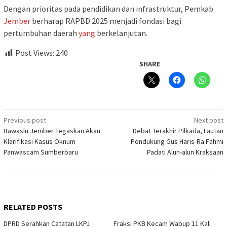
Dengan prioritas pada pendidikan dan infrastruktur, Pemkab
Jember
berharap RAPBD 2025 menjadi fondasi bagi
pertumbuhan daerah
yang
berkelanjutan.
Post Views:
240
SHARE
Post
Previous post
Next post
Bawaslu Jember Tegaskan Akan
Debat Terakhir Pilkada, Lautan
navigation
Klarifikasi Kasus Oknum
Pendukung Gus Haris-Ra Fahmi
Panwascam Sumberbaru
Padati Alun-alun Kraksaan
RELATED POSTS
DPRD Serahkan Catatan LKPJ
Fraksi PKB Kecam Wabup 11 Kali