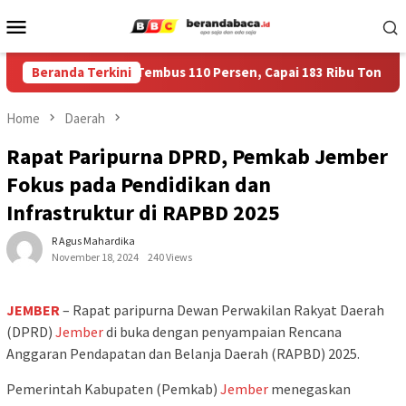
Skip
Mobile
to
Menu
content
ah Bulog Jember Tembus 110 Persen, Capai 183 Ribu Ton
Beranda Terkini
Home
Daerah
Rapat Paripurna DPRD, Pemkab Jember
Fokus pada Pendidikan dan
Infrastruktur di RAPBD 2025
R Agus Mahardika
November 18, 2024
240 Views
JEMBER
– Rapat paripurna Dewan Perwakilan Rakyat Daerah
(DPRD)
Jember
di buka dengan penyampaian Rencana
Anggaran Pendapatan dan Belanja Daerah (RAPBD) 2025.
Pemerintah Kabupaten (Pemkab)
Jember
menegaskan