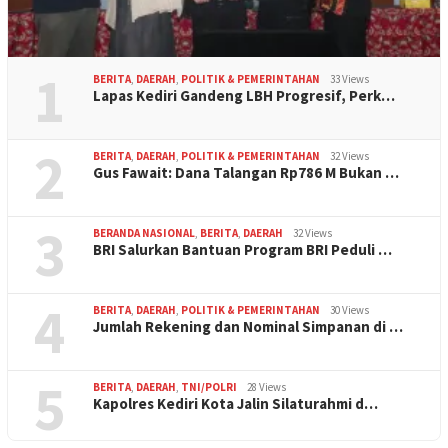
1
BERITA
,
DAERAH
,
POLITIK & PEMERINTAHAN
33 Views
Lapas Kediri Gandeng LBH Progresif, Perk…
2
BERITA
,
DAERAH
,
POLITIK & PEMERINTAHAN
32 Views
Gus Fawait: Dana Talangan Rp786 M Bukan …
3
BERANDA NASIONAL
,
BERITA
,
DAERAH
32 Views
BRI Salurkan Bantuan Program BRI Peduli …
4
BERITA
,
DAERAH
,
POLITIK & PEMERINTAHAN
30 Views
Jumlah Rekening dan Nominal Simpanan di …
5
BERITA
,
DAERAH
,
TNI/POLRI
28 Views
Kapolres Kediri Kota Jalin Silaturahmi d…