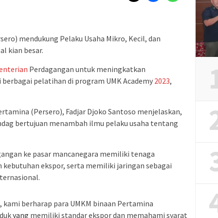
sero) mendukung Pelaku Usaha Mikro, Kecil, dan
 kian besar.
nterian
Perdagangan untuk meningkatkan
i berbagai pelatihan di program UMK Academy
2023
,
tamina (Persero), Fadjar Djoko Santoso menjelaskan,
dag bertujuan menambah ilmu pelaku usaha tentang
gangan ke pasar mancanegara memiliki tenaga
kebutuhan ekspor, serta memiliki jaringan sebagai
ternasional.
ni, kami berharap para UMKM binaan Pertamina
oduk
yang
memiliki standar ekspor dan memahami syarat