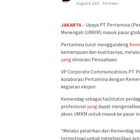
August 4, 2023
310 Views
JAKARTA
– Upaya PT Pertamina (Per
Menengah (UMKM) masuk pasar global
Pertamina turut menggandeng
Keme
kemampuan dan kualitasnya, melalu
yang
diinisiasi Perusahaan.
VP Corporate Communications PT Per
kolaborasi Pertamina dengan Kemen
kegiatan ekspor.
Kemendag sebagai fasilitator perda
profesional
yang
dapat mengenalkan 
akses UMKM untuk masuk ke pasar in
“Melalui pelatihan dari Kemendag i
termotivasi untuk menghasilkan pr