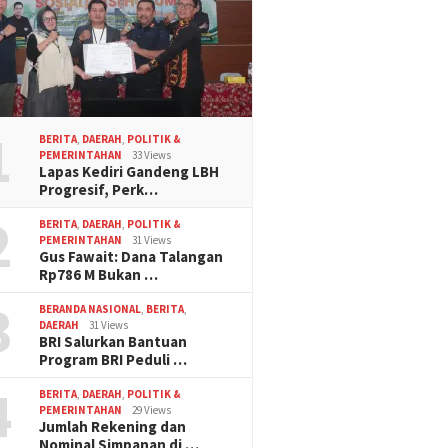
1
BERITA
,
DAERAH
,
POLITIK &
PEMERINTAHAN
33 Views
Lapas Kediri Gandeng LBH
Progresif, Perk…
2
BERITA
,
DAERAH
,
POLITIK &
PEMERINTAHAN
31 Views
Gus Fawait: Dana Talangan
Rp786 M Bukan …
3
BERANDA NASIONAL
,
BERITA
,
DAERAH
31 Views
BRI Salurkan Bantuan
Program BRI Peduli …
4
BERITA
,
DAERAH
,
POLITIK &
PEMERINTAHAN
29 Views
Jumlah Rekening dan
Nominal Simpanan di …