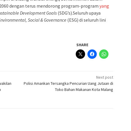
2060 dengan terus mendorong program-program
yang
ustainable Development Goals
(SDG’s).Seluruh upaya
nvironmental, Social & Governance
(ESG) di seluruh lini
SHARE
Next post
wakilan
Polisi Amankan Tersangka Pencurian Uang Jutaan di
n
Toko Bahan Makanan Kota Malang