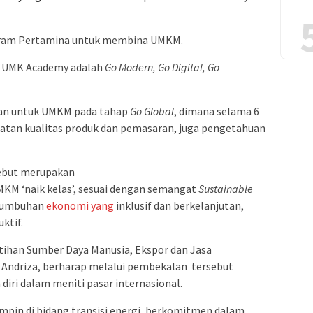
ram Pertamina untuk membina UMKM.
m UMK Academy adalah
Go Modern, Go Digital, Go
kan untuk UMKM pada tahap
Go Global
, dimana selama 6
tan kualitas produk dan pemasaran, juga pengetahuan
ebut merupakan
M ‘naik kelas’, sesuai dengan semangat
Sustainable
rtumbuhan
ekonomi
yang
inklusif dan berkelanjutan,
ktif.
latihan Sumber Daya Manusia, Ekspor dan Jasa
Andriza, berharap melalui pembekalan tersebut
diri dalam meniti pasar internasional.
pin di bidang transisi energi, berkomitmen dalam