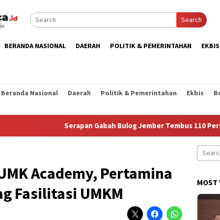
Search
BERANDA NASIONAL
DAERAH
POLITIK & PEMERINTAHAN
EKBIS
Beranda Nasional
Daerah
Politik & Pemerintahan
Ekbis
B
Serapan Gabah Bulog Jember Tembus 110 Persen, Cap
Search
for:
 UMK Academy, Pertamina
MOST 
 Fasilitasi UMKM