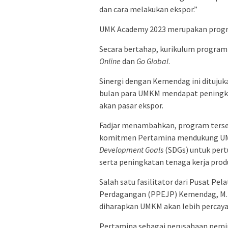
dan cara melakukan ekspor.”
UMK Academy 2023 merupakan prog
Secara bertahap, kurikulum progra
Online
dan
Go Global
.
Sinergi dengan Kemendag ini dituju
bulan para UMKM mendapat peningka
akan pasar ekspor.
Fadjar menambahkan, program ters
komitmen Pertamina mendukung UMK
Development Goals
(SDGs) untuk pe
serta peningkatan tenaga kerja produ
Salah satu fasilitator dari Pusat Pe
Perdagangan (PPEJP) Kemendag, M. 
diharapkan UMKM akan lebih percaya 
Pertamina sebagai perusahaan pemim