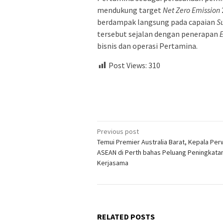
mendukung target
Net Zero Emission
berdampak langsung pada capaian
S
tersebut sejalan dengan penerapan
E
bisnis dan operasi Pertamina.
Post Views:
310
Post
Previous post
Temui Premier Australia Barat, Kepala Per
navigation
ASEAN di Perth bahas Peluang Peningkata
Kerjasama
RELATED POSTS