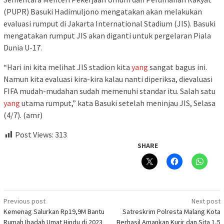
(PUPR) Basuki Hadimuljono mengatakan akan melakukan
evaluasi rumput di Jakarta International Stadium (JIS). Basuki
mengatakan rumput JIS akan diganti untuk pergelaran Piala
Dunia U-17.
“Hari ini kita melihat JIS stadion kita
yang
sangat bagus ini.
Namun kita evaluasi kira-kira kalau nanti diperiksa, dievaluasi
FIFA mudah-mudahan sudah memenuhi standar itu. Salah satu
yang
utama rumput,” kata Basuki setelah meninjau JIS, Selasa
(4/7). (amr)
Post Views:
313
SHARE
Post
Previous post
Next post
Kemenag Salurkan Rp19,9M Bantu
Satreskrim Polresta Malang Kota
navigation
Rumah Ibadah Umat Hindu di 2023
Berhasil Amankan Kurir dan Sita 1,5