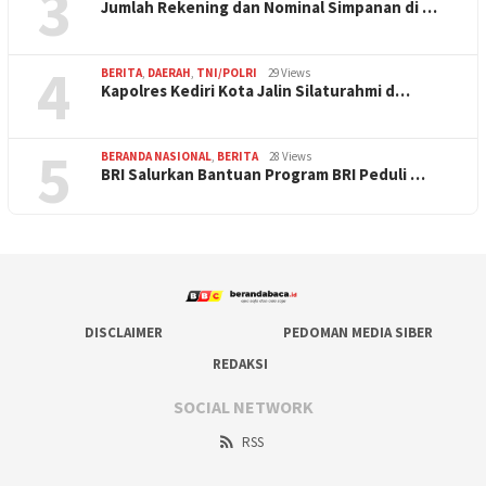
3
Jumlah Rekening dan Nominal Simpanan di …
4
BERITA
,
DAERAH
,
TNI/POLRI
29 Views
Kapolres Kediri Kota Jalin Silaturahmi d…
5
BERANDA NASIONAL
,
BERITA
28 Views
BRI Salurkan Bantuan Program BRI Peduli …
DISCLAIMER
PEDOMAN MEDIA SIBER
REDAKSI
SOCIAL NETWORK
RSS