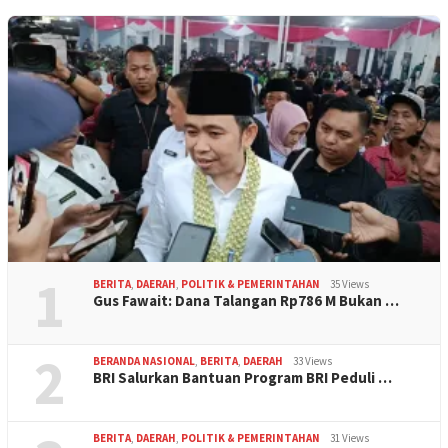
1
BERITA
,
DAERAH
,
POLITIK & PEMERINTAHAN
35 Views
Gus Fawait: Dana Talangan Rp786 M Bukan …
2
BERANDA NASIONAL
,
BERITA
,
DAERAH
33 Views
BRI Salurkan Bantuan Program BRI Peduli …
BERITA
,
DAERAH
,
POLITIK & PEMERINTAHAN
31 Views