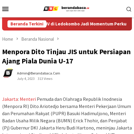
Skip
Mobile
to
Menu
content
estival Egrang ke-XIV di Ledokombo Jadi Momentum Perkuat Rua
Beranda Terkini
Home
Beranda Nasional
Menpora Dito Tinjau JIS untuk Persiapan
Ajang Piala Dunia U-17
Admin@berandabaca.com
July 4, 2023
313 Views
Jakarta
:
Menteri
Pemuda dan Olahraga Republik Inodnesia
(Menpora RI) Dito Ariotedjo bersama Menteri Pekerjaan Umum
dan Perumahan Rakyat (PUPR) Basuki Hadimuljono, Menteri
Badan Usaha Milik Negara (BUMN) Erick Thohir, dan Penjabat
(Pj) Gubernur DKI Jakarta Heru Budi Hartono, meninjau Jakarta