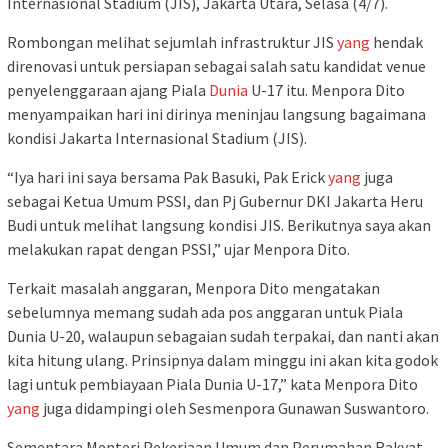
Internasional Stadium (JIS), Jakarta Utara, Selasa (4/7).
Rombongan melihat sejumlah infrastruktur JIS
yang
hendak
direnovasi untuk persiapan sebagai salah satu kandidat venue
penyelenggaraan ajang Piala
Dunia
U-17 itu. Menpora Dito
menyampaikan hari ini dirinya meninjau langsung bagaimana
kondisi Jakarta Internasional Stadium (JIS).
“Iya hari ini saya bersama Pak Basuki, Pak Erick
yang
juga
sebagai Ketua Umum PSSI, dan Pj Gubernur DKI Jakarta Heru
Budi untuk melihat langsung kondisi JIS. Berikutnya saya akan
melakukan rapat dengan PSSI,” ujar Menpora Dito.
Terkait masalah anggaran, Menpora Dito mengatakan
sebelumnya memang sudah ada pos anggaran untuk Piala
Dunia U-20, walaupun sebagaian sudah terpakai, dan nanti akan
kita hitung ulang. Prinsipnya dalam minggu ini akan kita godok
lagi untuk pembiayaan Piala Dunia U-17,” kata Menpora Dito
yang
juga didampingi oleh Sesmenpora Gunawan Suswantoro.
Sementara Menteri Pekerjaan Umum dan Perumahan Rakyat