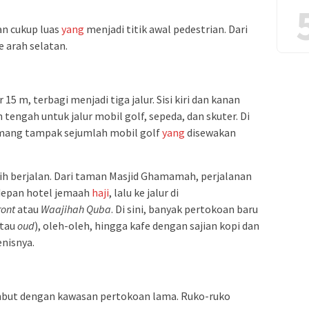
n cukup luas
yang
menjadi titik awal pedestrian. Dari
e arah selatan.
15 m, terbagi menjadi tiga jalur. Sisi kiri dan kanan
tengah untuk jalur mobil golf, sepeda, dan skuter. Di
ang tampak sejumlah mobil golf
yang
disewakan
h berjalan. Dari taman Masjid Ghamamah, perjalanan
depan hotel jemaah
haji
, lalu ke jalur di
ront
atau
Waajihah
Quba
. Di sini, banyak pertokoan baru
tau
oud
), oleh-oleh, hingga kafe dengan sajian kopi dan
enisnya.
sambut dengan kawasan pertokoan lama. Ruko-ruko