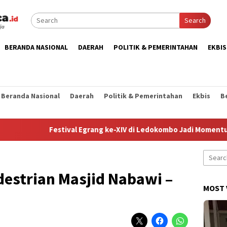
Search
BERANDA NASIONAL
DAERAH
POLITIK & PEMERINTAHAN
EKBIS
Beranda Nasional
Daerah
Politik & Pemerintahan
Ekbis
B
Festival Egrang ke-XIV di Ledokombo Jadi Momentum Perku
Search
for:
estrian Masjid Nabawi –
MOST 