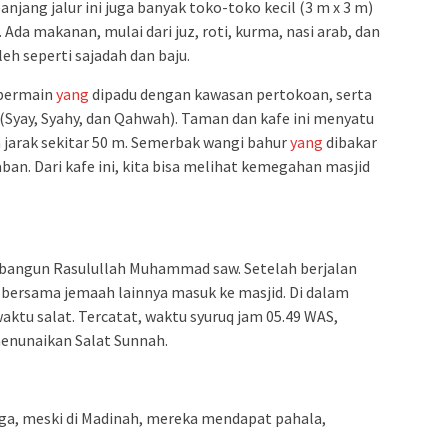
njang jalur ini juga banyak toko-toko kecil (3 m x 3 m)
a makanan, mulai dari juz, roti, kurma, nasi arab, dan
leh seperti sajadah dan baju.
 bermain
yang
dipadu dengan kawasan pertokoan, serta
 (Syay, Syahy, dan Qahwah). Taman dan kafe ini menyatu
jarak sekitar 50 m. Semerbak wangi bahur
yang
dibakar
n. Dari kafe ini, kita bisa melihat kemegahan masjid
bangun Rasulullah Muhammad saw. Setelah berjalan
s bersama jemaah lainnya masuk ke masjid. Di dalam
 waktu salat. Tercatat, waktu syuruq jam 05.49 WAS,
nunaikan Salat Sunnah.
ga, meski di Madinah, mereka mendapat pahala,