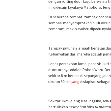
dengan rolling door kayu berwarna 
ini didesain layaknya Malioboro, len
Di beberapa tempat, tampak ada se
sembari menyemprotkan bulir air un
temaram, makin syahdu dipadu nyal
Tampak puluhan jemaah berjalan dar
Kebanyakan dari mereka adalah jema
Lepas pertokoan lama, pada sisi kiri
di antaranya adalah Pohon Waru. Der
sekitar 8 m berada di sepanjang jala
ukuran 50 cm
yang
disiapkan sebagai
Sekitar 1km jelang Masjid Quba, ada
bertuliskan
marhaban
bika
fii
mataaji