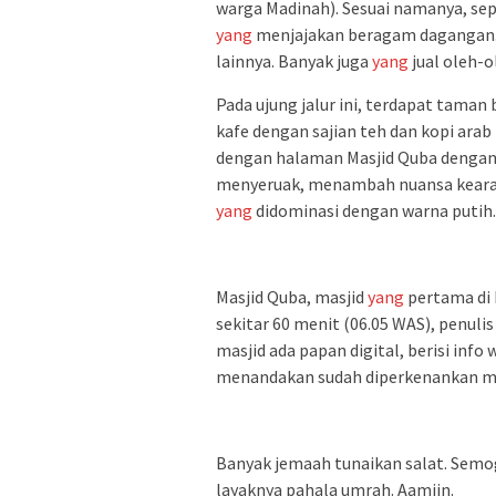
warga Madinah). Sesuai namanya, sepa
yang
menjajakan beragam dagangan. Ad
lainnya. Banyak juga
yang
jual oleh-o
Pada ujung jalur ini, terdapat taman
kafe dengan sajian teh dan kopi arab
dengan halaman Masjid Quba dengan 
menyeruak, menambah nuansa kearaba
yang
didominasi dengan warna putih.
Masjid Quba, masjid
yang
pertama di 
sekitar 60 menit (06.05 WAS), penuli
masjid ada papan digital, berisi info
menandakan sudah diperkenankan me
Banyak jemaah tunaikan salat. Semo
layaknya pahala umrah. Aamiin.