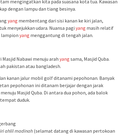
hitam mengingatkan kita pada suasana kota tua. Kawasan
gkap dengan lampu dan tiang besinya.
lang
yang
membentang dari sisi kanan ke kiri jalan,
tuk menyejukkan udara. Nuansa pagi
yang
masih relatif
a lampion
yang
menggantung di tengah jalan.
i Masjid Nabawi menuju arah
yang
sama, Masjid Quba.
ah pakistan atau bangladesh.
 dan kanan jalur mobil golf ditanami pepohonan. Banyak
etan pepohonan ini ditanam berjajar dengan jarak
n menuju Masjid Quba. Di antara dua pohon, ada balok
 tempat duduk.
 gerbang
ri
ahlil
madinah
(selamat datang di kawasan pertokoan