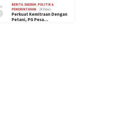
5
BERITA
,
DAERAH
,
POLITIK &
PEMERINTAHAN
24 Views
Perkuat Kemitraan Dengan
Petani, PG Pesa…