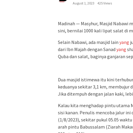
August 1, 2023
425 Views
Madinah — Masyhur, Masjid Nabawi me
sini, bernilai 1000 kali lipat salat di
Selain Nabawi, ada masjid lain
yang
j
dari Ibn Majah dengan Sanad
yang
sha
Quba dan salat, baginya ganjaran sep
Dua masjid istimewa itu kini terhubun
keduanya sekitar 3,1 km, membujur da
Jika ditempuh dengan jalan kaki, le
Kalau kita menghadap pintu utama Ma
sisi kanan. Penulis mencoba jalur ini
(1/8/2023), sekitar pukul 05.05 waktu
arah pintu Babussalam (Ziarah Maka