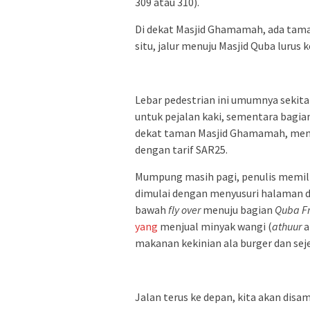
309 atau 310).
Di dekat Masjid Ghamamah, ada tama
situ, jalur menuju Masjid Quba lurus k
Lebar pedestrian ini umumnya sekitar 
untuk pejalan kaki, sementara bagian 
dekat taman Masjid Ghamamah, mem
dengan tarif SAR25.
Mumpung masih pagi, penulis memili
dimulai dengan menyusuri halaman 
bawah
fly
over
menuju bagian
Quba
F
yang
menjual minyak wangi (
athuur
a
makanan kekinian ala burger dan sej
Jalan terus ke depan, kita akan di