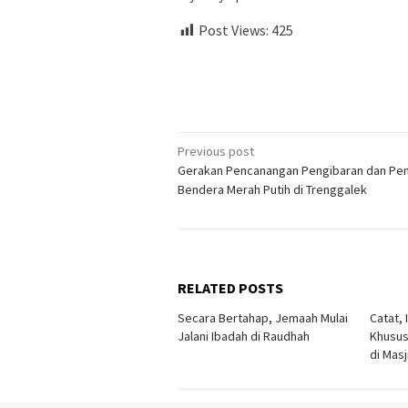
Post Views:
425
Post
Previous post
Gerakan Pencanangan Pengibaran dan Pe
navigation
Bendera Merah Putih di Trenggalek
RELATED POSTS
Secara Bertahap, Jemaah Mulai
Catat, 
Jalani Ibadah di Raudhah
Khusus
di Mas