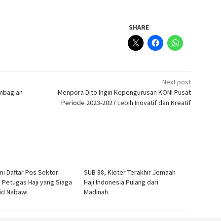
SHARE
Next post
mbagian
Menpora Dito Ingin Kepengurusan KONI Pusat
Periode 2023-2027 Lebih Inovatif dan Kreatif
Ini Daftar Pos Sektor
SUB 88, Kloter Terakhir Jemaah
 Petugas Haji yang Siaga
Haji Indonesia Pulang dari
jid Nabawi
Madinah