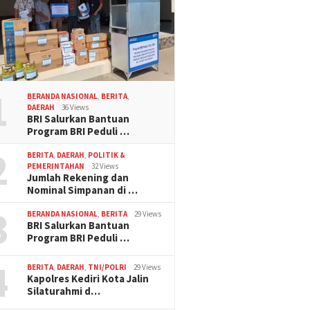
1
BERANDA NASIONAL
,
BERITA
,
DAERAH
36 Views
BRI Salurkan Bantuan
Program BRI Peduli …
2
BERITA
,
DAERAH
,
POLITIK &
PEMERINTAHAN
32 Views
Jumlah Rekening dan
Nominal Simpanan di …
3
BERANDA NASIONAL
,
BERITA
29 Views
BRI Salurkan Bantuan
Program BRI Peduli …
4
BERITA
,
DAERAH
,
TNI/POLRI
29 Views
Kapolres Kediri Kota Jalin
Silaturahmi d…