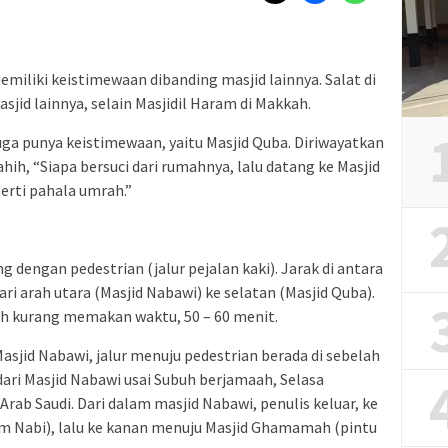
miliki keistimewaan dibanding masjid lainnya. Salat di
 masjid lainnya, selain Masjidil Haram di Makkah.
uga punya keistimewaan, yaitu Masjid Quba. Diriwayatkan
hih, “Siapa bersuci dari rumahnya, lalu datang ke Masjid
erti pahala umrah.”
g dengan pedestrian (jalur pejalan kaki). Jarak di antara
ri arah utara (Masjid Nabawi) ke selatan (Masjid Quba).
bih kurang memakan waktu, 50 – 60 menit.
sjid Nabawi, jalur menuju pedestrian berada di sebelah
 dari Masjid Nabawi usai Subuh berjamaah, Selasa
 Arab Saudi. Dari dalam masjid Nabawi, penulis keluar, ke
m Nabi), lalu ke kanan menuju Masjid Ghamamah (pintu