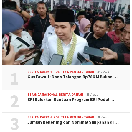
1
BERITA
,
DAERAH
,
POLITIK & PEMERINTAHAN
34 Views
Gus Fawait: Dana Talangan Rp786 M Bukan …
2
BERANDA NASIONAL
,
BERITA
,
DAERAH
33 Views
BRI Salurkan Bantuan Program BRI Peduli …
3
BERITA
,
DAERAH
,
POLITIK & PEMERINTAHAN
31 Views
Jumlah Rekening dan Nominal Simpanan di …