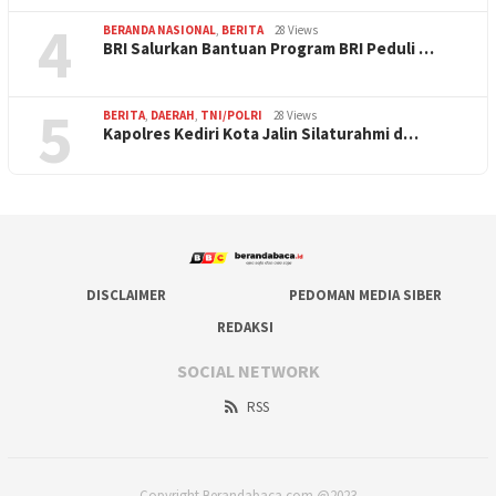
4
BERANDA NASIONAL
,
BERITA
28 Views
BRI Salurkan Bantuan Program BRI Peduli …
5
BERITA
,
DAERAH
,
TNI/POLRI
28 Views
Kapolres Kediri Kota Jalin Silaturahmi d…
DISCLAIMER
PEDOMAN MEDIA SIBER
REDAKSI
SOCIAL NETWORK
RSS
Copyright Berandabaca.com @2023