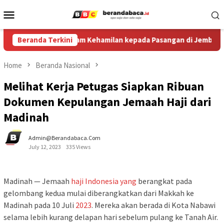
Skip
Mobile
to
Menu
content
alkan Pilihan Program Kehamilan kepada Pasangan di Jember
Beranda Terkini
Home
Beranda Nasional
Melihat Kerja Petugas Siapkan Ribuan
Dokumen Kepulangan Jemaah Haji dari
Madinah
Admin@berandabaca.com
July 12, 2023
335 Views
Madinah — Jemaah
haji
Indonesia
yang
berangkat pada
gelombang kedua mulai diberangkatkan dari Makkah ke
Madinah pada 10 Juli
2023
. Mereka akan berada di Kota Nabawi
selama lebih kurang delapan hari sebelum pulang ke Tanah Air.