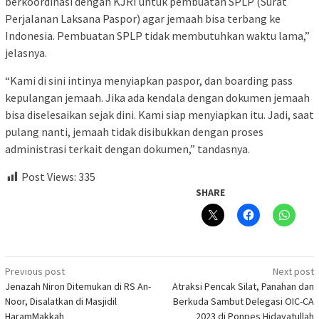
berkoordinasi dengan KJRI untuk pembuatan SPLP (Surat
Perjalanan Laksana Paspor) agar jemaah bisa terbang ke
Indonesia. Pembuatan SPLP tidak membutuhkan waktu lama,”
jelasnya.
“Kami di sini intinya menyiapkan paspor, dan boarding pass
kepulangan jemaah. Jika ada kendala dengan dokumen jemaah
bisa diselesaikan sejak dini. Kami siap menyiapkan itu. Jadi, saat
pulang nanti, jemaah tidak disibukkan dengan proses
administrasi terkait dengan dokumen,” tandasnya.
Post Views:
335
SHARE
Post
Previous post
Next post
Jenazah Niron Ditemukan di RS An-
Atraksi Pencak Silat, Panahan dan
navigation
Noor, Disalatkan di Masjidil
Berkuda Sambut Delegasi OIC-CA
HaramMakkah
2023 di Ponpes Hidayatullah