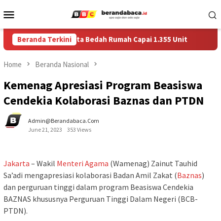
Skip
Mobile
to
Menu
content
t Data RTLH, Kuota Bedah Rumah Capai 1.355 Unit
Beranda Terkini
Muncu
Home
Beranda Nasional
Kemenag Apresiasi Program Beasiswa
Cendekia Kolaborasi Baznas dan PTDN
Admin@berandabaca.com
June 21, 2023
353 Views
Jakarta
– Wakil
Menteri
Agama
(Wamenag) Zainut Tauhid
Sa’adi mengapresiasi kolaborasi Badan Amil Zakat (
Baznas
)
dan perguruan tinggi dalam program Beasiswa Cendekia
BAZNAS khususnya Perguruan Tinggi Dalam Negeri (BCB-
PTDN).