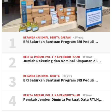
1
BERANDA NASIONAL
,
BERITA
,
DAERAH
42 Views
BRI Salurkan Bantuan Program BRI Peduli …
2
BERITA
,
DAERAH
,
POLITIK & PEMERINTAHAN
34 Views
Jumlah Rekening dan Nominal Simpanan di …
3
BERANDA NASIONAL
,
BERITA
33 Views
BRI Salurkan Bantuan Program BRI Peduli …
4
BERITA
,
DAERAH
,
POLITIK & PEMERINTAHAN
31 Views
Pemkab Jember Diminta Perkuat Data RTLH,…