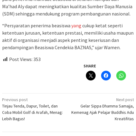
Ma’had Aly dapat meningkatkan kualitas Sumber Daya Manusia
(SDM) sehingga mendukung program pembangunan nasional.
“Persyaratan penerima beasiswa
yang
cukup ketat seperti
ketentuan jurusan, ketentuan prestasi, memiliki usaha maupun
aktif di organisasi menjadi aspek penting keseriusan dan
pendampingan Beasiswa Cendekia BAZNAS,” ujar Wamen.
Post Views:
353
SHARE
Post
Previous post
Next post
Tinjau Tenda, Dapur, Toilet, dan
Gelar Sippa Dhamma Samajja,
navigation
Coba Mobil Golf di Arafah, Menag:
Kemenag Ajak Pelajar Buddhis Adu
Lebih Bagus!
Kreatifitas