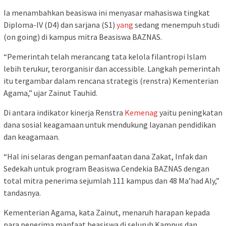
Ia menambahkan beasiswa ini menyasar mahasiswa tingkat
Diploma-IV (D4) dan sarjana (S1)
yang
sedang menempuh studi
(on going) di kampus mitra Beasiswa BAZNAS.
“Pemerintah telah merancang tata kelola filantropi Islam
lebih terukur, terorganisir dan accessible. Langkah pemerintah
itu tergambar dalam rencana strategis (renstra) Kementerian
Agama,” ujar Zainut Tauhid.
Di antara indikator kinerja Renstra
Kemenag
yaitu peningkatan
dana sosial keagamaan untuk mendukung layanan pendidikan
dan keagamaan.
“Hal ini selaras dengan pemanfaatan dana Zakat, Infak dan
Sedekah untuk program Beasiswa Cendekia BAZNAS dengan
total mitra penerima sejumlah 111 kampus dan 48 Ma’had Aly,”
tandasnya.
Kementerian Agama, kata Zainut, menaruh harapan kepada
para penerima manfaat beasiswa di seluruh Kampus dan