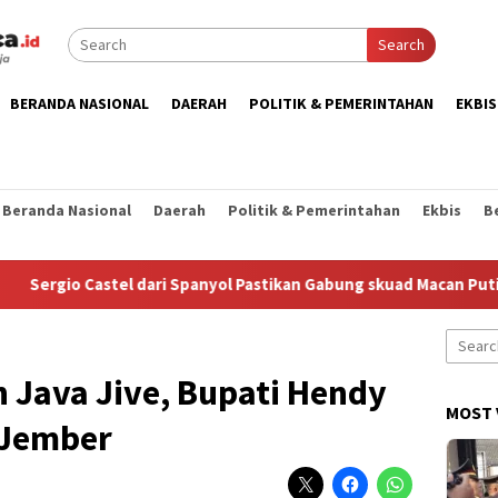
Search
BERANDA NASIONAL
DAERAH
POLITIK & PEMERINTAHAN
EKBIS
Beranda Nasional
Daerah
Politik & Pemerintahan
Ekbis
B
ergio Castel dari Spanyol Pastikan Gabung skuad Macan Putih
Search
for:
 Java Jive, Bupati Hendy
MOST 
 Jember