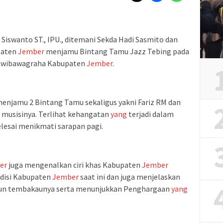
y Siswanto ST., IPU., ditemani Sekda Hadi Sasmito dan
paten
Jember
menjamu Bintang Tamu Jazz Tebing pada
yawibawagraha Kabupaten
Jember
.
enjamu 2 Bintang Tamu sekaligus yakni Fariz RM dan
 musisinya. Terlihat kehangatan
yang
terjadi dalam
lesai menikmati sarapan pagi.
er
juga mengenalkan ciri khas Kabupaten
Jember
ndisi Kabupaten
Jember
saat ini dan juga menjelaskan
un tembakaunya serta menunjukkan Penghargaan
yang