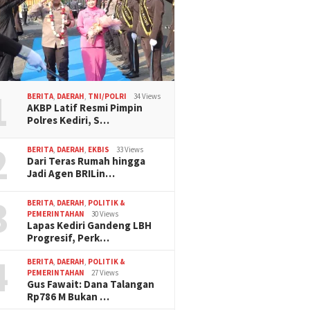
1
BERITA
,
DAERAH
,
TNI/POLRI
34 Views
AKBP Latif Resmi Pimpin
Polres Kediri, S…
2
BERITA
,
DAERAH
,
EKBIS
33 Views
Dari Teras Rumah hingga
Jadi Agen BRILin…
3
BERITA
,
DAERAH
,
POLITIK &
PEMERINTAHAN
30 Views
Lapas Kediri Gandeng LBH
Progresif, Perk…
4
BERITA
,
DAERAH
,
POLITIK &
PEMERINTAHAN
27 Views
Gus Fawait: Dana Talangan
Rp786 M Bukan …