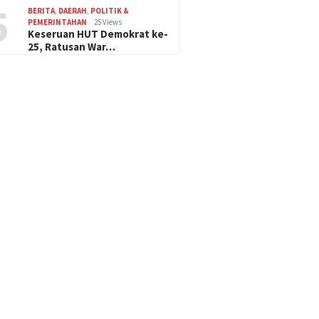
5
BERITA
,
DAERAH
,
POLITIK &
PEMERINTAHAN
25 Views
Keseruan HUT Demokrat ke-
25, Ratusan War…