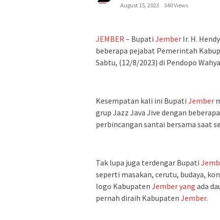
August 15, 2023
340 Views
JEMBER
– Bupati
Jember
Ir. H. Hend
beberapa pejabat Pemerintah Kabu
Sabtu, (12/8/2023) di Pendopo Wah
Kesempatan kali ini Bupati
Jember
m
grup Jazz Java Jive dengan beberapa
perbincangan santai bersama saat se
Tak lupa juga terdengar Bupati
Jemb
seperti masakan, cerutu, budaya, ko
logo Kabupaten
Jember
yang
ada da
pernah diraih Kabupaten
Jember
.