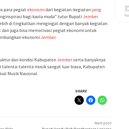
ya para pegiat
ekonomi
dari kegiatan-kegiatan
yang
nginspirasi bagi kaula muda” tutur Bupati
Jember
 lebih di tingkatkan mengingat dengan banyak kegiatan
dan juga bisa memotivasi pegiat ekonomi untuk
embangkan ekonomi
Jember
.
truktur dan kondisi Kabupaten
Jember
serta banyaknya
talenta-talenta musik sangat luar biasa, Kabupaten
val Musik Nasional.
SHARE
Next post