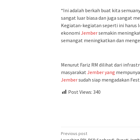
“Ini adalah berkah buat kita semuan
sangat luar biasa dan juga sangat me
Kegiatan-kegiatan seperti ini harus
ekonomi
Jember
semakin meningkat 
semangat meningkatkan dan meng
Menurut Fariz RM dilihat dari infras
masyarakat
Jember
yang
mempunyai 
Jember
sudah siap mengadakan Festi
Post Views:
340
Post
Previous post