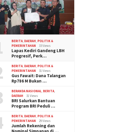
1
BERITA
,
DAERAH
,
POLITIK &
PEMERINTAHAN
33 Views
Lapas Kediri Gandeng LBH
Progresif, Perk…
2
BERITA
,
DAERAH
,
POLITIK &
PEMERINTAHAN
31 Views
Gus Fawait: Dana Talangan
Rp786 M Bukan …
3
BERANDA NASIONAL
,
BERITA
,
DAERAH
31 Views
BRI Salurkan Bantuan
Program BRI Peduli …
4
BERITA
,
DAERAH
,
POLITIK &
PEMERINTAHAN
29 Views
Jumlah Rekening dan
Nominal Simpanan di …