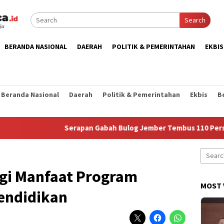
Search
BERANDA NASIONAL
DAERAH
POLITIK & PEMERINTAHAN
EKBIS
Beranda Nasional
Daerah
Politik & Pemerintahan
Ekbis
B
Serapan Gabah Bulog Jember Tembus 110 Persen, Capai 183 
Search
for:
agi Manfaat Program
MOST 
endidikan