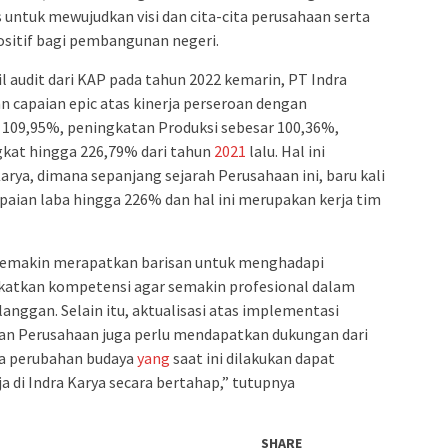
 untuk mewujudkan visi dan cita-cita perusahaan serta
sitif bagi pembangunan negeri.
l audit dari KAP pada tahun 2022 kemarin, PT Indra
 capaian epic atas kinerja perseroan dengan
 109,95%, peningkatan Produksi sebesar 100,36%,
kat hingga 226,79% dari tahun
2021
lalu. Hal ini
arya, dimana sepanjang sejarah Perusahaan ini, baru kali
aian laba hingga 226% dan hal ini merupakan kerja tim
 semakin merapatkan barisan untuk menghadapi
katkan kompetensi agar semakin profesional dalam
anggan. Selain itu, aktualisasi atas implementasi
n Perusahaan juga perlu mendapatkan dukungan dari
ga perubahan budaya
yang
saat ini dilakukan dapat
 di Indra Karya secara bertahap,” tutupnya
SHARE