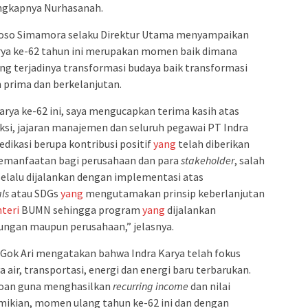
ungkapnya Nurhasanah.
 Joso Simamora selaku Direktur Utama menyampaikan
rya ke-62 tahun ini merupakan momen baik dimana
g terjadinya transformasi budaya baik transformasi
 prima dan berkelanjutan.
arya ke-62 ini, saya mengucapkan terima kasih atas
ksi, jajaran manajemen dan seluruh pegawai PT Indra
dikasi berupa kontribusi positif
yang
telah diberikan
kemanfaatan bagi perusahaan dan para
stakeholder
, salah
elalu dijalankan dengan implementasi atas
ls
atau SDGs
yang
mengutamakan prinsip keberlanjutan
teri
BUMN sehingga program
yang
dijalankan
ngan maupun perusahaan,” jelasnya.
, Gok Ari mengatakan bahwa Indra Karya telah fokus
 air, transportasi, energi dan energi baru terbarukan.
eroan guna menghasilkan
recurring income
dan nilai
ikian, momen ulang tahun ke-62 ini dan dengan