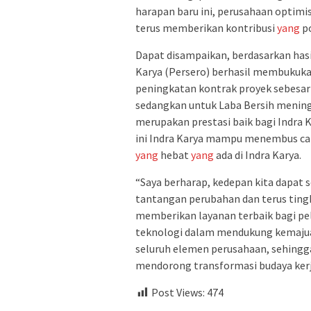
harapan baru ini, perusahaan optimis
terus memberikan kontribusi
yang
po
Dapat disampaikan, berdasarkan hasi
Karya (Persero) berhasil membukukan
peningkatan kontrak proyek sebesar
sedangkan untuk Laba Bersih mening
merupakan prestasi baik bagi Indra K
ini Indra Karya mampu menembus cap
yang
hebat
yang
ada di Indra Karya.
“Saya berharap, kedepan kita dapat
tantangan perubahan dan terus ting
memberikan layanan terbaik bagi pel
teknologi dalam mendukung kemajua
seluruh elemen perusahaan, sehing
mendorong transformasi budaya kerja
Post Views:
474