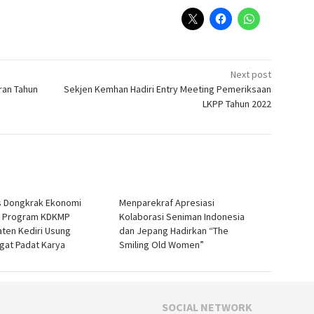
Next post
ran Tahun
Sekjen Kemhan Hadiri Entry Meeting Pemeriksaan
LKPP Tahun 2022
 Dongkrak Ekonomi
Menparekraf Apresiasi
, Program KDKMP
Kolaborasi Seniman Indonesia
ten Kediri Usung
dan Jepang Hadirkan “The
at Padat Karya
Smiling Old Women”
SOCIAL NETWORK