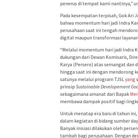
penerus di tempat kami nantinya,” 
Pada kesempatan terpisah, Gok Ari
bahwa momentum hari jadi Indra Ka
perusahaan saat ini tengah mendoron
digital maupun transformasi layanan
“Melalui momentum hari jadi Indra K
dukungan dari Dewan Komisaris, Dire
Karya (Persero) atas semangat dan de
hingga saat ini dengan mendorong 
satunya melalui program TJSL
yang
s
prinsip
Sustainable Developement Goa
sebagaimana amanat dari Bapak
Men
membawa dampak positif bagi lingku
Untuk menatap era baru di tahun ini
dalam kegiatan di bidang sumber daya
Banyak inisiasi dilakukan oleh pers
tambah bagi perusahaan. Dengan dem