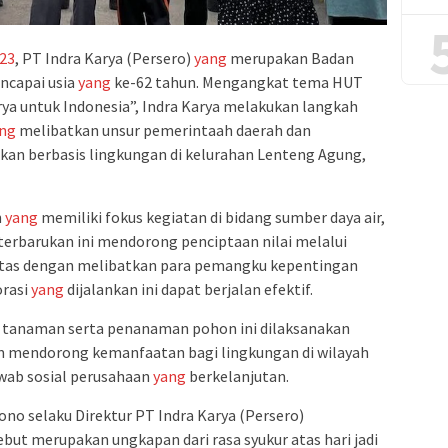
23
, PT Indra Karya (Persero)
yang
merupakan Badan
ncapai usia
yang
ke-62 tahun. Mengangkat tema HUT
ya untuk Indonesia”, Indra Karya melakukan langkah
ng
melibatkan unsur pemerintaah daerah dan
kan berbasis lingkungan di kelurahan Lenteng Agung,
n
yang
memiliki fokus kegiatan di bidang sumber daya air,
 terbarukan ini mendorong penciptaan nilai melalui
itas dengan melibatkan para pemangku kepentingan
orasi
yang
dijalankan ini dapat berjalan efektif.
 tanaman serta penanaman pohon ini dilaksanakan
 mendorong kemanfaatan bagi lingkungan di wilayah
awab sosial perusahaan
yang
berkelanjutan.
no selaku Direktur PT Indra Karya (Persero)
ut merupakan ungkapan dari rasa syukur atas hari jadi