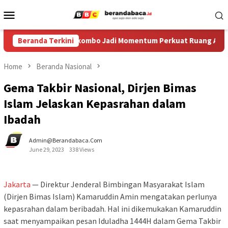
Skip
Mobile
to
Menu
content
rang ke-XIV di Ledokombo Jadi Momentum Perkuat Ruang Aman b
Beranda Terkini
Home
Beranda Nasional
Gema Takbir Nasional, Dirjen Bimas
Islam Jelaskan Kepasrahan dalam
Ibadah
Admin@berandabaca.com
June 29, 2023
338 Views
Jakarta
— Direktur Jenderal Bimbingan Masyarakat Islam
(Dirjen Bimas Islam) Kamaruddin Amin mengatakan perlunya
kepasrahan dalam beribadah. Hal ini dikemukakan Kamaruddin
saat menyampaikan pesan Iduladha 1444H dalam Gema Takbir