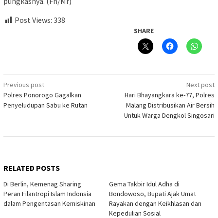
pungkasnya. (Fn/Mr)
Post Views:
338
SHARE
Post
Previous post
Next post
Polres Ponorogo Gagalkan
Hari Bhayangkara ke-77, Polres
navigation
Penyeludupan Sabu ke Rutan
Malang Distribusikan Air Bersih
Untuk Warga Dengkol Singosari
RELATED POSTS
Di Berlin, Kemenag Sharing
Gema Takbir Idul Adha di
Peran Filantropi Islam Indonsia
Bondowoso, Bupati Ajak Umat
dalam Pengentasan Kemiskinan
Rayakan dengan Keikhlasan dan
Kepedulian Sosial