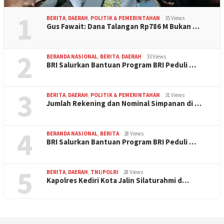
1
BERITA
,
DAERAH
,
POLITIK & PEMERINTAHAN
35 Views
Gus Fawait: Dana Talangan Rp786 M Bukan …
2
BERANDA NASIONAL
,
BERITA
,
DAERAH
33 Views
BRI Salurkan Bantuan Program BRI Peduli …
3
BERITA
,
DAERAH
,
POLITIK & PEMERINTAHAN
31 Views
Jumlah Rekening dan Nominal Simpanan di …
4
BERANDA NASIONAL
,
BERITA
28 Views
BRI Salurkan Bantuan Program BRI Peduli …
5
BERITA
,
DAERAH
,
TNI/POLRI
28 Views
Kapolres Kediri Kota Jalin Silaturahmi d…