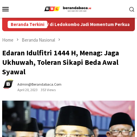
Skip
Mobile
to
Menu
content
tival Egrang ke-XIV di Ledokombo Jadi Momentum Perkuat Ruang
Beranda Terkini
Home
Beranda Nasional
Edaran Idulfitri 1444 H, Menag: Jaga
Ukhuwah, Toleran Sikapi Beda Awal
Syawal
Admin@berandabaca.com
April 20, 2023
353 Views