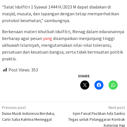
“Salat Idulfitri 1 Syawal 1444 H/2023 M dapat diadakan di
masjid, musala, dan lapangan dengan tetap memperhatikan
protokol kesehatan,” sambungnya.
Berkenaan materi khutbah Idulfitri, Menag dalam edaranannya
berharap agar pesan
yang
disampaikan menjunjung tinggi
ukhuwah Islamiyah, mengutamakan nilai-nilai toleransi,
persatuan dan kesatuan bangsa, serta tidak bermuatan politik
praktis.
Post Views:
353
SHARE
Post
Previous post
Next post
Dunia Musik Indonesia Berduka,
Irjen Faisal Pastikan Ada Sanksi
navigation
Carlo Saba Kahitna Meninggal
Tegas untuk Pelanggaran Kontrak
Katering Haji