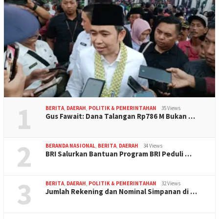
1
BERITA
,
DAERAH
,
POLITIK & PEMERINTAHAN
35 Views
Gus Fawait: Dana Talangan Rp786 M Bukan …
2
BERANDA NASIONAL
,
BERITA
,
DAERAH
34 Views
BRI Salurkan Bantuan Program BRI Peduli …
3
BERITA
,
DAERAH
,
POLITIK & PEMERINTAHAN
32 Views
Jumlah Rekening dan Nominal Simpanan di …