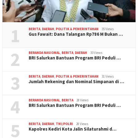
1
BERITA
,
DAERAH
,
POLITIK & PEMERINTAHAN
35 Views
Gus Fawait: Dana Talangan Rp786 M Bukan …
2
BERANDA NASIONAL
,
BERITA
,
DAERAH
33 Views
BRI Salurkan Bantuan Program BRI Peduli …
3
BERITA
,
DAERAH
,
POLITIK & PEMERINTAHAN
31 Views
Jumlah Rekening dan Nominal Simpanan di …
4
BERANDA NASIONAL
,
BERITA
28 Views
BRI Salurkan Bantuan Program BRI Peduli …
5
BERITA
,
DAERAH
,
TNI/POLRI
28 Views
Kapolres Kediri Kota Jalin Silaturahmi d…