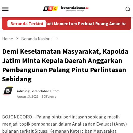
Skip
Mobile
to
Menu
content
-XIV di Ledokombo Jadi Momentum Perkuat Ruang Aman bagi Anak
Beranda Terkini
Home
Beranda Nasional
Demi Keselamatan Masyarakat, Kapolda
Jatim Minta Kepala Daerah Anggarkan
Pembangunan Palang Pintu Perlintasan
Sebidang
Admin@berandabaca.com
August 3, 2023
308 Views
BOJONEGORO – Palang pintu perlintasan sebidang masih
menjadi topik pembahasan dalam Analisa dan Evaluasi (Anev)
bulanan terkait Situasi Kemanan Ketertiban Masyarakat