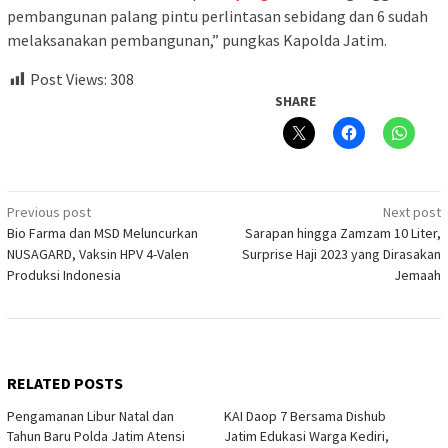
pembangunan palang pintu perlintasan sebidang dan 6 sudah
melaksanakan pembangunan,” pungkas Kapolda Jatim.
Post Views:
308
SHARE
Post
Previous post
Next post
Bio Farma dan MSD Meluncurkan
Sarapan hingga Zamzam 10 Liter,
navigation
NUSAGARD, Vaksin HPV 4-Valen
Surprise Haji 2023 yang Dirasakan
Produksi Indonesia
Jemaah
RELATED POSTS
Pengamanan Libur Natal dan
KAI Daop 7 Bersama Dishub
Tahun Baru Polda Jatim Atensi
Jatim Edukasi Warga Kediri,